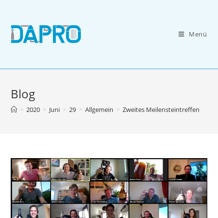
Zum
Inhalt
springen
Menü
Blog
>
2020
>
Juni
>
29
>
Allgemein
>
Zweites Meilensteintreffen