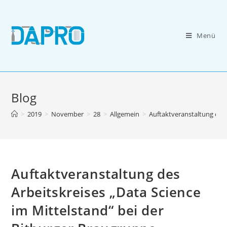
Zum
Inhalt
springen
Menü
Blog
>
2019
>
November
>
28
>
Allgemein
>
Auftaktveranstaltung des 
Auftaktveranstaltung des
Arbeitskreises „Data Science
im Mittelstand“ bei der