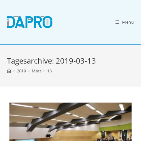
Zum
Inhalt
springen
Menü
Tagesarchive: 2019-03-13
>
2019
>
März
>
13