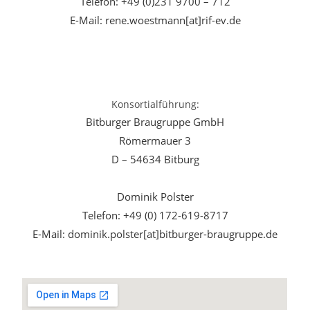
Telefon: +49 (0)231 9700 – 712
E-Mail: rene.woestmann[at]rif-ev.de
Konsortialführung:
Bitburger Braugruppe GmbH
Römermauer 3
D – 54634 Bitburg
Dominik Polster
Telefon: +49 (0) 172-619-8717
E-Mail: dominik.polster[at]bitburger-braugruppe.de