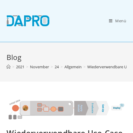
Zum
Inhalt
springen
Menü
Blog
>
2021
>
November
>
24
>
Allgemein
>
Wiederverwendbare Use-