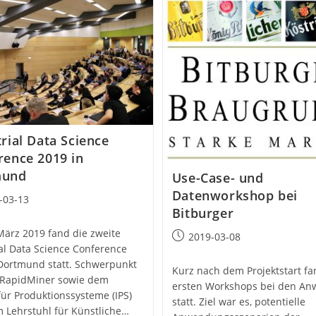
rial Data Science
rence 2019 in
mund
Use-Case- und
Datenworkshop bei
-03-13
Bitburger
licht:
März 2019 fand die zweite
Beitrag
2019-03-08
al Data Science Conference
veröffentlicht:
 Dortmund statt. Schwerpunkt
Kurz nach dem Projektstart fa
 RapidMiner sowie dem
ersten Workshops bei den A
 für Produktionssysteme (IPS)
statt. Ziel war es, potentielle
 Lehrstuhl für Künstliche…