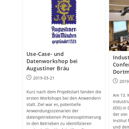
Use-Case- und
Indust
Datenworkshop bei
Confe
Augustiner Bräu
Dort
Beitrag
2019-03-21
Beitrag
2019
veröffentlicht:
veröffent
Kurz nach dem Projektstart fanden die
Am 13. 
ersten Workshops bei den Anwendern
Industri
statt. Ziel war es, potentielle
(IDS) in
Anwendungsszenarien der
der von
datengetriebenen Prozessoptimierung
Institut
in den Betrieben zu identifizieren
und dem