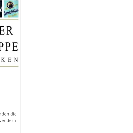
nden die
nwendern