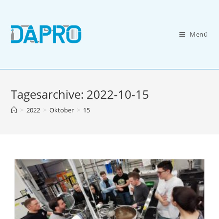
Zum
Inhalt
springen
Menü
Tagesarchive: 2022-10-15
>
2022
>
Oktober
>
15